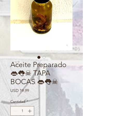
Aceite Preparado
👄👅☠ TAPA
BOCAS 👄👅☠
Precio
USD 19.99
Cantidad
*