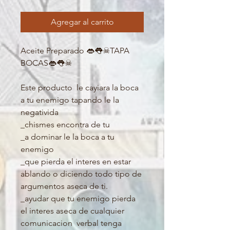
Agregar al carrito
Aceite Preparado 👄👅☠TAPA 
BOCAS👄👅☠

Este producto  le cayiara la boca 
a tu enemigo tapando le la 
negativida

_chismes encontra de tu

_a dominar le la boca a tu 
enemigo

_que pierda el interes en estar 
ablando o diciendo todo tipo de 
argumentos aseca de ti.

_ayudar que tu enemigo pierda 
el interes aseca de cualquier 
comunicacion  verbal tenga 