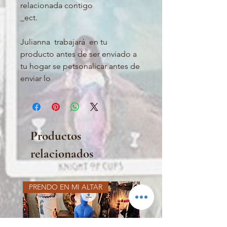
relacionada contigo 

_ect.

Julianna  trabajará  en tu 
producto antes de ser enviado a 
tu hogar se petsonalicar antes de 
enviar lo 
Productos
relacionados
PRENDO EN MI ALTAR
PRENDO EN MI ALTAR